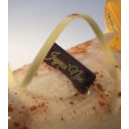
pâtissiers.