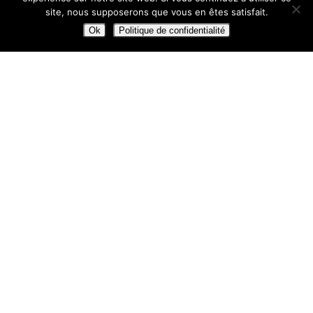
site, nous supposerons que vous en êtes satisfait.
Ok
Politique de confidentialité
Uncategorized
retrouvez dès à présent nos petits
fours maison
Previous
1
2
3
Next