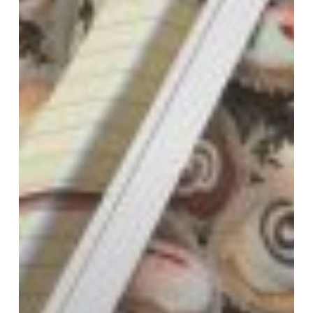
petits
fours
maison