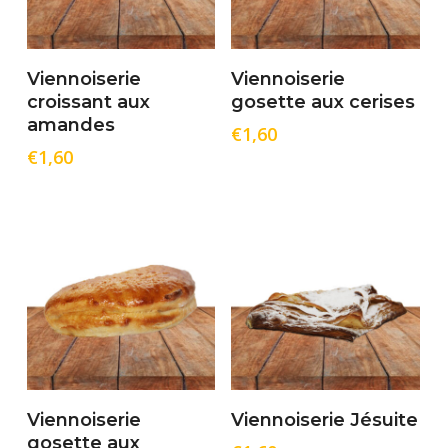
Lire La Suite
Ajouter Au Panier
Viennoiserie
Viennoiserie
croissant aux
gosette aux cerises
amandes
€
1,60
€
1,60
Ajouter Au Panier
Ajouter Au Panier
Viennoiserie
Viennoiserie Jésuite
gosette aux