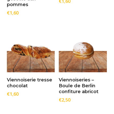
€
1,60
pommes
€
1,60
Ajouter Au Panier
Ajouter Au Panier
Viennoiserie tresse
Viennoiseries –
chocolat
Boule de Berlin
confiture abricot
€
1,60
€
2,50