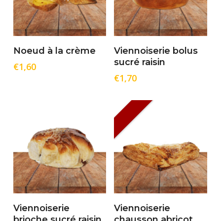
Ajouter Au Panier
Ajouter Au Panier
Noeud à la crème
Viennoiserie bolus
sucré raisin
€
1,60
€
1,70
Lire La Suite
Ajouter Au Panier
Viennoiserie
Viennoiserie
brioche sucré raisin
chausson abricot