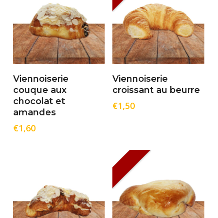
Lire La Suite
Ajouter Au Panier
Viennoiserie
Viennoiserie
couque aux
croissant au beurre
chocolat et
€
1,50
amandes
€
1,60