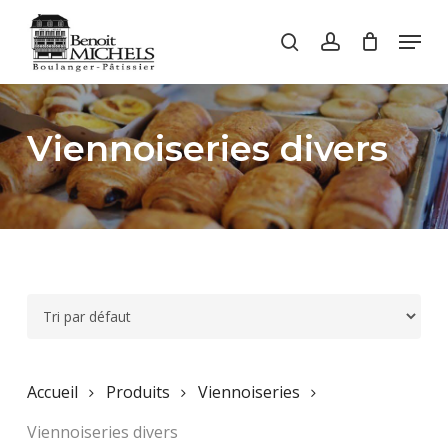
Skip
Menu
to
search
account
main
Close
content
Menu
Viennoiseries divers
Accueil
Produits
Viennoiseries
Viennoiseries divers