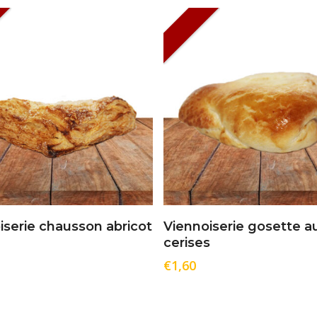
Ajouter Au Panier
Ajouter Au Panier
iserie chausson abricot
Viennoiserie gosette a
cerises
€
1,60