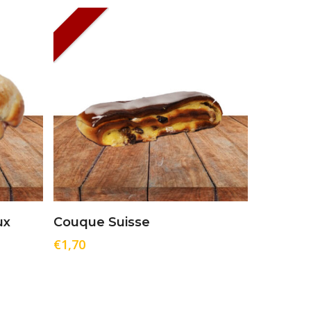
Ajouter Au Panier
ux
Couque Suisse
€
1,70