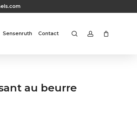
hels.com
search
account
Sensenruth
Contact
ssant au beurre