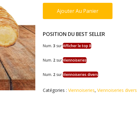
Ajouter Au Panier
POSITION DU BEST SELLER
Num.
3
sur
Afficher le top 8
Num.
2
sur
Viennoiseries
Num.
2
sur
Viennoiseries divers
Catégories :
Viennoiseries
,
Viennoiseries divers