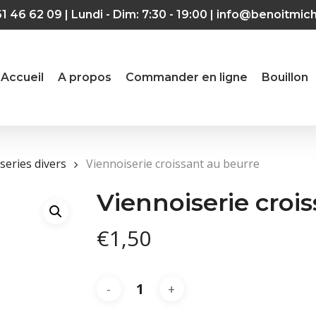
61 46 62 09 | Lundi - Dim: 7:30 - 19:00 |
info@benoitmic
Accueil
A propos
Commander en ligne
Bouillon
series divers
Viennoiserie croissant au beurre
Viennoiserie croi
€
1,50