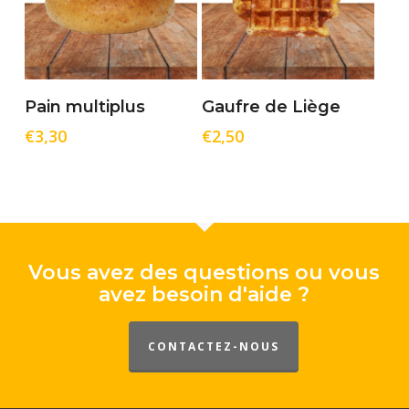
Ajouter Au Panier
Ajouter Au Panier
Pain multiplus
Gaufre de Liège
€
3,30
€
2,50
Vous avez des questions ou vous
avez besoin d'aide ?
CONTACTEZ-NOUS