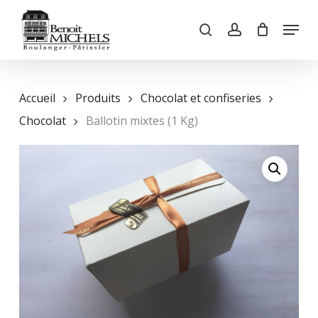
Skip
Menu
to
search
account
main
Close
content
Menu
Accueil
Produits
Chocolat et confiseries
Chocolat
Ballotin mixtes (1 Kg)