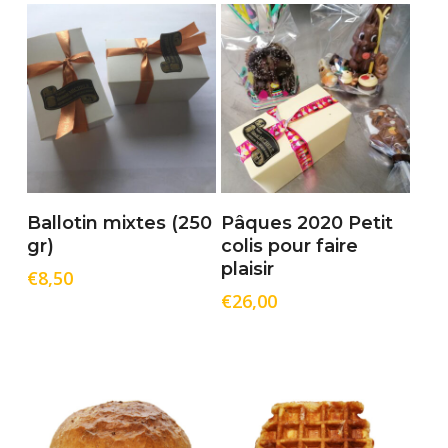
Ajouter Au Panier
Ajouter Au Panier
Ballotin mixtes (250
Pâques 2020 Petit
gr)
colis pour faire
plaisir
€
8,50
€
26,00