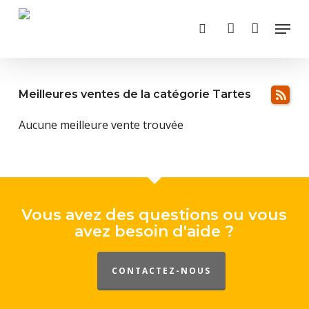
Skip
Menu
to
search
account
main
content
Meilleures ventes de la catégorie
Tartes
Aucune meilleure vente trouvée
Vous avez des questions ou vous
avez besoin d'aide ?
CONTACTEZ-NOUS